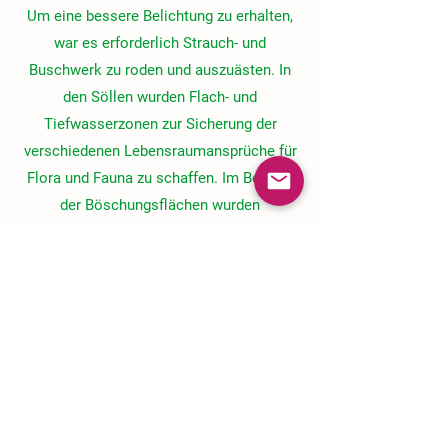
Um eine bessere Belichtung zu erhalten,
war es erforderlich Strauch- und
Buschwerk zu roden und auszuästen. In
den Söllen wurden Flach- und
Tiefwasserzonen zur Sicherung der
verschiedenen Lebensraumansprüche für
Flora und Fauna zu schaffen. Im Bereich
der Böschungsflächen wurden
Lesesteinhaufen als Kleinbiotope
aufgesetzt. Um die Sölle wurde eine 6m
Breite Pufferzone mit neu gepflanzten
Stileichen errichtet. Bereits 14 Sölle
wurden auf den Betriebsflächen schon
renaturiert.